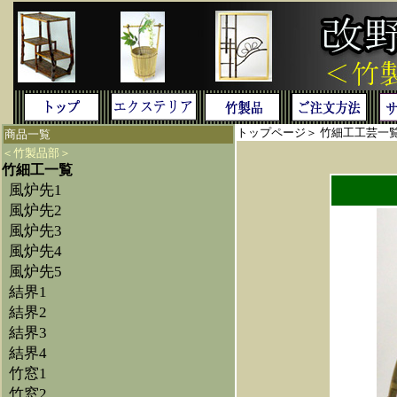
トップページ
＞
竹細工工芸一
商品一覧
＜竹製品部＞
竹細工一覧
風炉先1
風炉先2
風炉先3
風炉先4
風炉先5
結界1
結界2
結界3
結界4
竹窓1
竹窓2