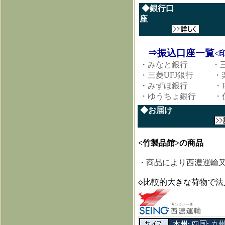
◆銀行口
座
⇒振込口座一覧
<
・みなと銀行 ・三
・三菱UFJ銀行 ・
・みずほ銀行
・P
・ゆうちょ銀行 ・住
<竹製品館>の商品
・商品により西濃運輸
◇比較的大きな荷物で法