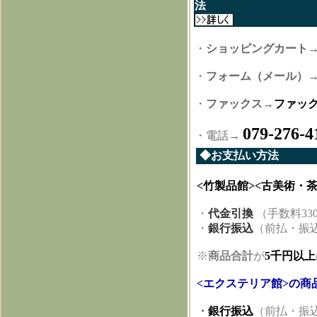
・
ショッピングカート
・
フォーム（メール）
・
ファックス
→
ファッ
079-276-4
・電話→
◆お支払い方法
<竹製品館><古美術・
・
代金引換
（手数料
33
・
銀行振込
（前払・振
※
商品合計
が
5千
円以上
<エクステリア館>の商
・
銀行振込
（前払・振