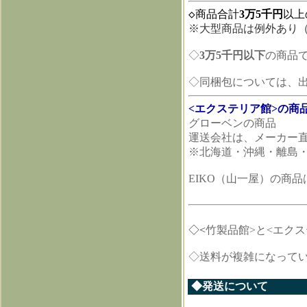
◇商品合計
3万5千円
以上
※大型商品は例外あり
◇
3万5千円以下
の商品
◇同梱包については、
<エクステリア館>の商
グローベンの商品
運送会社は、メーカー直
※北海道・沖縄・離島
EIKO（山一屋）の商
◇<
竹製品館>と<エク
◇送料が複雑になって
◆発送について