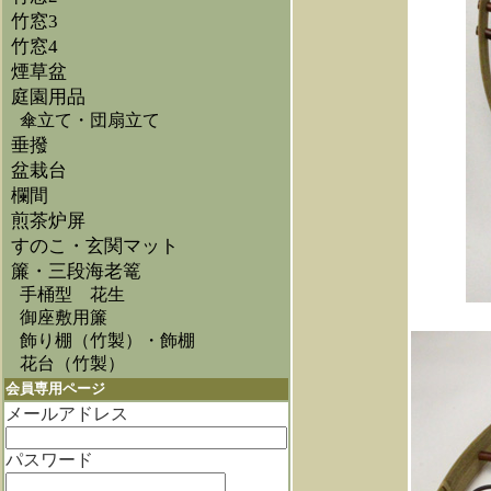
竹窓3
竹窓4
煙草盆
庭園用品
傘立て・団扇立て
垂撥
盆栽台
欄間
煎茶炉屏
すのこ・玄関マット
簾・三段海老篭
手桶型 花生
御座敷用簾
飾り棚（竹製）・飾棚
花台（竹製）
会員専用ページ
メールアドレス
パスワード