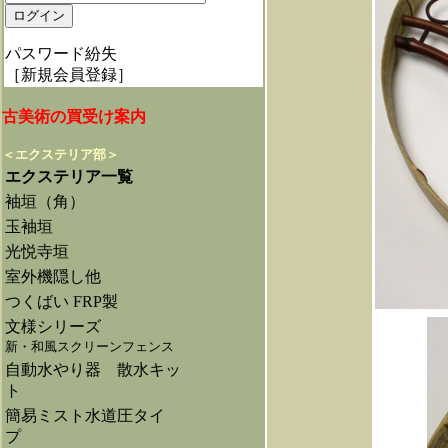
パスワード紛失
［新規会員登録］
古美術の買受け案内
＜エクステリア部＞
エクステリア一覧
袖垣（角）
玉袖垣
光悦寺垣
室外機隠し他
つくばい FRP製
文様シリーズ
新・和風スクリーンフェンス
自動水やり器 散水キッ
ト
簡易ミスト水道圧タイ
プ