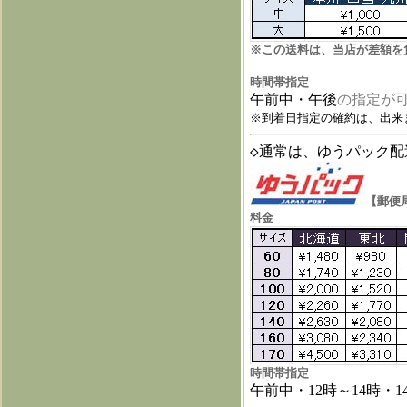
※この送料は、当店が差額を
時間帯指定
午前中・午後
の指定が
※到着日指定の確約は、出来
◇通常は、ゆうパック配
【郵便
料金
時間帯指定
午前中・
12
時～
14
時・
1